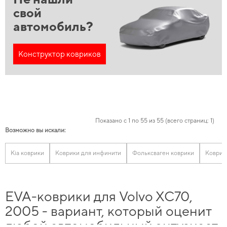
свой
автомобиль?
Конструктор ковриков
Показано с 1 по 55 из 55 (всего страниц: 1)
Возможно вы искали:
Kia коврики
Коврики для инфинити
Фольксваген коврики
Коврик
EVA-коврики для Volvo XC70,
2005 - вариант, который оценит
любой автомобильный энтузиаст