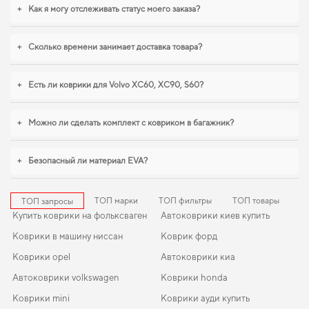
для опель мокка
,
коврики в салон для volvo s40
становятся разумным
+
Как я могу отслеживать статус моего заказа?
выбором водителя. Мы всегда готовы поддерживать вас в уходе за
автомобилем и предлагать только действительно достойные товары.
+
Сколько времени занимает доставка товара?
+
Есть ли коврики для Volvo XC60, XC90, S60?
+
Можно ли сделать комплект с ковриком в багажник?
+
Безопасный ли материал EVA?
ТОП марки
ТОП фильтры
ТОП товары
ТОП запросы
Купить коврики на фольксваген
Автоковрики киев купить
Коврики в машину ниссан
Коврик форд
Коврики opel
Автоковрики киа
Автоковрики volkswagen
Коврики honda
Коврики mini
Коврики ауди купить