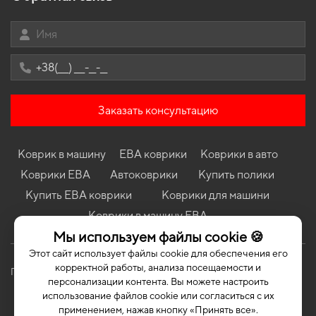
Hatchback 5-ти дверная
Коврики Ford Focus (C170) 2001 - 2004 I поколение EU Sedan
рест
Коврики Peugeot 308 SW 2013 - 2017 II поколение EU Universal
дорест
Коврики BMW X4 G02 2018 - … II поколение EU/USA Crossover
Заказать консультацию
Коврики Suzuki Jimny 1998 - 2018 III поколение EU Crossover
Коврики BYD Song Plus 2020 – … II поколение China Crossover
Коврик в машину
ЕВА коврики
Коврики в авто
Коврики Chevrolet Aveo (T250) 2005 - 2011 II поколение EU
Hatchback 3-х дверная
Коврики ЕВА
Автоковрики
Купить полики
Коврики Mercedes-Benz W176 A-Class 2012 - 2018 III поколение
Купить ЕВА коврики
Коврики для машини
EU Hatchback
Коврики в машину ЕВА
Мы используем файлы cookie 🍪
Этот сайт использует файлы cookie для обеспечения его
корректной работы, анализа посещаемости и
Политика конфиденциальности
Публичная оферта
персонализации контента. Вы можете настроить
использование файлов cookie или согласиться с их
применением, нажав кнопку «Принять все».