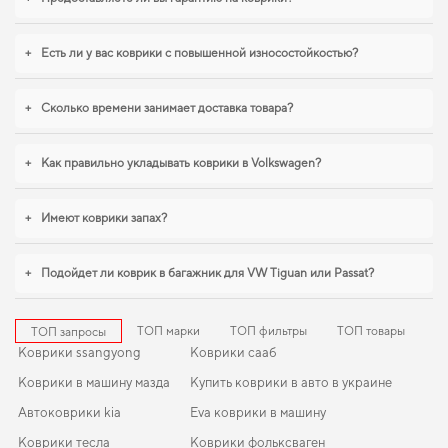
уход за автомобилем начинается с мелочей,
купить коврики для infiniti ex35
стоит уже сейчас. Если вы обновляете интерьер автомобиля,
коврики в
салон для infiniti qx50
,
коврики toyota avensis
логично дополнят оснащение
+
Есть ли у вас коврики с повышенной износостойкостью?
салона. И дальше будем помогать вам поддерживать авто в отличном
состоянии, предлагая только качественную продукцию.
+
Сколько времени занимает доставка товара?
+
Как правильно укладывать коврики в Volkswagen?
+
Имеют коврики запах?
+
Подойдет ли коврик в багажник для VW Tiguan или Passat?
ТОП марки
ТОП фильтры
ТОП товары
ТОП запросы
Коврики ssangyong
Коврики сааб
Коврики в машину мазда
Купить коврики в авто в украине
Автоковрики kia
Eva коврики в машину
Коврики тесла
Коврики фольксваген