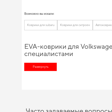
Возможно вы искали:
Коврики для subaru
Коврики для ситроен
Автоковрик
EVA-коврики для Volkswage
специалистами
Позаботьтесь о комфорте в дороге,
купить eva коврики в укра
переплат -
Развернуть
коврики авто цена
приятно вас удивит. Планируете
их автомобилей, независимо от стадии использования
3d ковр
аксессуары автомобиль
позволят вам создать атмосферу уюта
EVA-коврики для Volkswage
Коврики из EVA материала отличаются высоким качеством и д
более защищённым от грязи и влаги,
купить коврики для dacia
для hyundai getz
логично дополнят оснащение салона. Рады б
Часто задаваемые вопрос