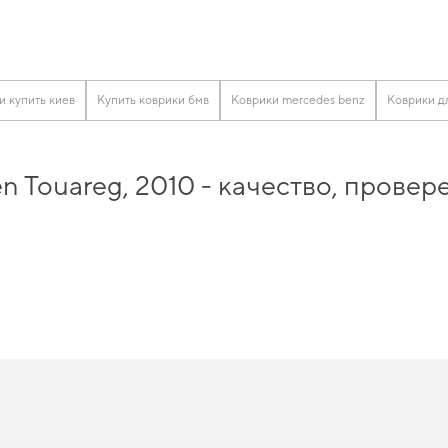
и купить киев
Купить коврики бмв
Коврики mercedes benz
Коврики д
n Touareg, 2010 - качество, прове
ине
и сохранить свой автомобиль в идеальном состоянии на протяжении длите
 защитить салон от грязи,
eva коврики под заказ
проще, чем кажется. Наш набор
ики ravon
и даст возможность автомобилю раскрыть весь свой потенциал благо
 и безопасности в вашем автомобиле.
n Touareg, 2010 действительно сто
изайном, который позволит вам
эво коврики с бортами
подчеркнет статус вашег
 logan
будет удачным выбором. Когда важна точная подгонка и аккуратный вне
ыть полезными в заботе о вашем автомобиле и предлагать решения, которые 
ы