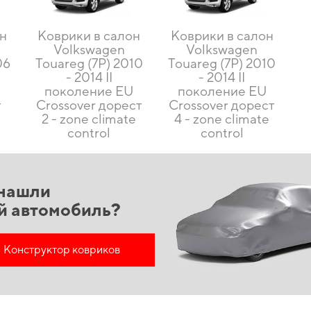
он
Коврики в салон
Коврики в салон
Volkswagen
Volkswagen
06
Touareg (7P) 2010
Touareg (7P) 2010
- 2014 II
- 2014 II
U
поколение EU
поколение EU
т
Crossover дорест
Crossover дорест
2 - zone climate
4 - zone climate
control
control
нашли
й автомобиль?
Конструктор ковриков