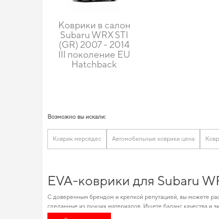
Коврики в салон
Subaru WRX STI
(GR) 2007 - 2014
III поколение EU
Hatchback
Возможно вы искали:
Коврик мерседес
Автомобильные коврики цена
Ковр
EVA-коврики для Subaru WR
С доверенным брендом и крепкой репутацией, вы можете рас
сделанные из лучших материалов. Ищете баланс качества и э
шагом. Изобилие товаров для конкретных марок автомобилей