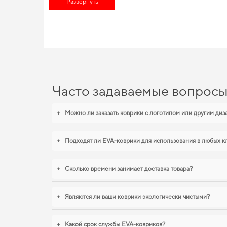
Развернуть
и продлить срок службы. Выбирайте практичные решения дл
EVA-коврики для Subaru WR
С нашими EVA ковриками ваш автомобиль будет выглядеть бо
защищённым от грязи и влаги,
купить коврики для hyundai sola
коврики для ваз 2121 niva
становятся разумным выбором водите
Часто задаваемые вопрос
+
Можно ли заказать коврики с логотипом или другим ди
+
Подходят ли EVA-коврики для использования в любых к
+
Сколько времени занимает доставка товара?
+
Являются ли ваши коврики экологически чистыми?
+
Какой срок службы EVA-ковриков?