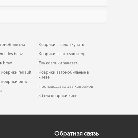
томобиля eva
Коврики в салон купить
rcedes benz
Коврики в авто samsung
он bmw
Eva коврики заказать
коврики renault
Коврики автомобильные в
киеве
 коврики bmw
Производство эва ковриков
и
3d eva коврики киев
коврики для Renault Express 2022
ики Mercedes-Benz W209 CLK-Class 2002 - 2009
Коврики Weltmeister
околение EU Coupe
и
коврики для Toyota Verso 2016
Коврики Lamborghini
ики Volkswagen T4 Caravelle 1990 - 2003 IV
коврики для Tesla Model 3 2020
Коврики Pontiac
ление EU VAN
Обратная связь
а
коврики для Audi Q7 2013
Коврики равон
ики Suzuki Swift 2005 - 2010 IV поколение EU