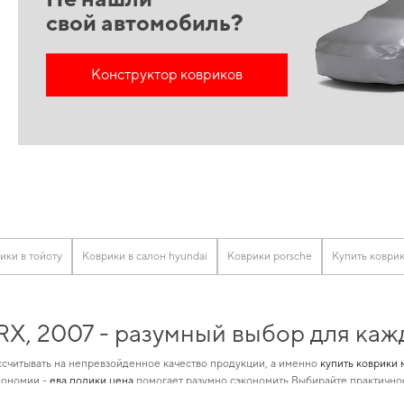
свой автомобиль?
Конструктор ковриков
ики в тойоту
Коврики в салон hyundai
Коврики porsche
Купить коврик
X, 2007 - разумный выбор для каж
считывать на непревзойденное качество продукции, а именно
купить коврики 
кономии -
ева полики цена
помогает разумно сэкономить Выбирайте практично
 позволяет нам обеспечивать великолепную актуальность и качество для
авток