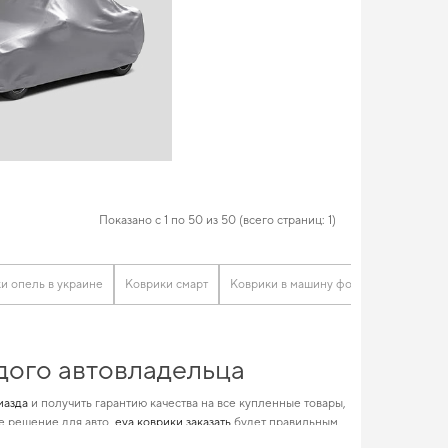
Показано с 1 по 50 из 50 (всего страниц: 1)
и опель в украине
Коврики смарт
Коврики в машину фольксваген
Ав
дого автовладельца
мазда
и получить гарантию качества на все купленные товары,
е решение для авто,
eva коврики заказать
будет правильным
оврики toyota
и поможет сократить эксплуатационные расходы