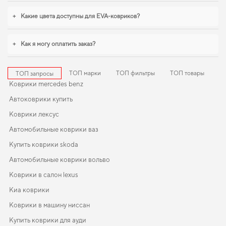
правильного выбора,
коврики в ниссан примера
,
коврики в салон для kia
carnival
станут практичным решением на каждый день. И дальше будем
+
Какие цвета доступны для EVA-ковриков?
помогать вам поддерживать авто в отличном состоянии, предлагая только
качественную продукцию.
+
Как я могу оплатить заказ?
ТОП марки
ТОП фильтры
ТОП товары
ТОП запросы
Коврики mercedes benz
Автоковрики купить
Коврики лексус
Автомобильные коврики ваз
Купить коврики skoda
Автомобильные коврики вольво
Коврики в салон lexus
Киа коврики
Коврики в машину ниссан
Купить коврики для ауди