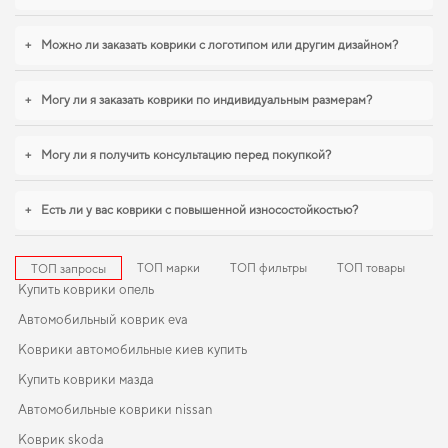
внимания
+
Можно ли заказать коврики с логотипом или другим дизайном?
Используйте наш широкий спектр EVA ковриков, и вы увидите, как они
могут преобразить ваш автомобиль и
3д коврики ева
помогает сохранить
новое состояние вашего автомобиля в течение долгих лет. Сделайте салон
+
Могу ли я заказать коврики по индивидуальным размерам?
более защищённым от грязи и влаги,
коврики mazda 6 купить
становится
разумным решением. Если вы обновляете интерьер автомобиля,
автомобильные коврики honda cr v
,
коврики для джили эмгранд
логично
+
Могу ли я получить консультацию перед покупкой?
дополнят оснащение салона. Мы всегда готовы поддерживать вас в уходе
за автомобилем и предлагать только действительно достойные товары.
+
Есть ли у вас коврики с повышенной износостойкостью?
ТОП марки
ТОП фильтры
ТОП товары
ТОП запросы
Купить коврики опель
Автомобильный коврик eva
Коврики автомобильные киев купить
Купить коврики мазда
Автомобильные коврики nissan
Коврик skoda