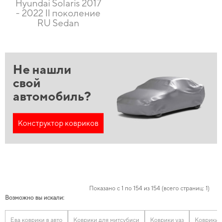
Hyundai Solaris 2017
- 2022 II поколение
RU Sedan
Не нашли
свой
автомобиль?
Конструктор ковриков
Показано с 1 по 154 из 154 (всего страниц: 1)
Возможно вы искали:
Ева коврики в авто
Коврики для митсубиси
Коврики уаз
Коврики 