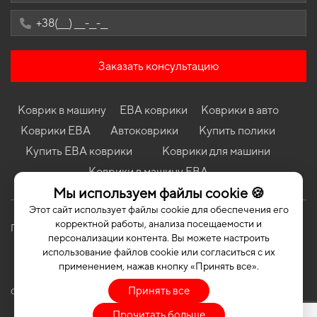
Hatchback
Коврики в салон Fiat Albea 2002-2012 I поколение EU Sedan
Коврики Li Xiang Auto L7 2023 - … I поколение China Crossover
Заказать консультацию
Коврики Ford Transit 1994 - 2003 IV поколение EU VAN рест
Коврики Peugeot Partner 1996 - 2008 I поколение EU VAN
Коврик в машину
ЕВА коврики
Коврики в авто
Коврики Dodge Charger 2005 - 2010 VI поколение USA Sedan
Коврики ЕВА
Автоковрики
Купить полики
Коврики Lexus GX 460 (URJ150) 2013 - 2023 II поколение EU
Crossover рест 7 - ми местная
Купить ЕВА коврики
Коврики для машини
Коврики в машину ЕВА
Мы используем файлы cookie 🍪
Этот сайт использует файлы cookie для обеспечения его
корректной работы, анализа посещаемости и
Политика конфиденциальности
Публичная оферта
персонализации контента. Вы можете настроить
использование файлов cookie или согласиться с их
применением, нажав кнопку «Принять все».
Принять все
COPYRIGHT | EVASOTA © 2026 | ALL RIGHTS RESERVED
Прочитать больше