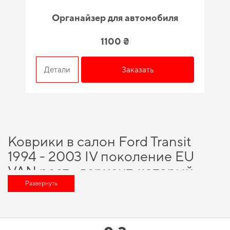
Органайзер для автомобиля
1100 ₴
Детали
Заказать
Коврики в салон Ford Transit
1994 - 2003 IV поколение EU
VAN рест - вариант, который
оценит любой автомобильный
Развернуть
энтузиаст
Выбирайте практичные решения для водителей,
коврик для автомобиля
купить
и получить качественный и безопасный продукт, которого вы