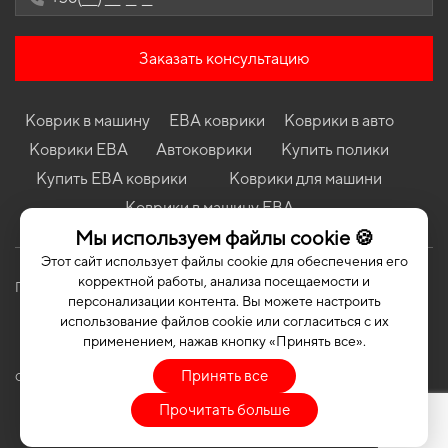
Hatchback
Коврики в салон Audi A3 (8V) 2012-2020 III поколение EU/USA
Hatchback 3-х дверная
Заказать консультацию
Коврики в салон Toyota Land Cruiser Prado J250 2023 - ... V
поколение EU Crossover
Коврик в машину
ЕВА коврики
Коврики в авто
Коврики в салон BMW E38 7-Series 1994-2001 III поколение EU
Sedan Short
Коврики ЕВА
Автоковрики
Купить полики
Коврики в салон Kia Sorento (UM) 2014-2020 III поколение
Купить ЕВА коврики
Коврики для машини
EU/USA/Korea Crossover 5-ти местная
Коврики в машину ЕВА
Коврики в салон Renault Megane 1995 - 2002 I поколение EU
Мы используем файлы cookie 🍪
Cabriolet
Этот сайт использует файлы cookie для обеспечения его
корректной работы, анализа посещаемости и
Политика конфиденциальности
Публичная оферта
персонализации контента. Вы можете настроить
использование файлов cookie или согласиться с их
применением, нажав кнопку «Принять все».
Принять все
COPYRIGHT | EVASOTA © 2026 | ALL RIGHTS RESERVED
Прочитать больше