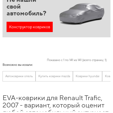
свой
автомобиль?
Конструктор ковриков
Показано с 1 по 141 из 141 (всего страниц: 1)
Возможно вы искали:
Автоковрики опель
Купить коврики mazda
Коврики hyundai
Коври
EVA-коврики для Renault Trafic,
2007 - вариант, который оценит
любой автомобильный энтузиаст