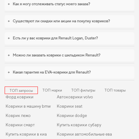
разумным выбором водителя. С удовольствием продолжим помогать вам
+
Как я могу отслеживать статус моего заказа?
заботиться о вашем авто и рекомендовать продукцию, в надежности
которой уверены.
+
Существуют ли скидки или акции на покупку ковриков?
+
Есть ли у вас коврики для Renault Logan, Duster?
+
Можно ли заказать коврики с шильдиком Renault?
+
Какая гарантия на EVA-коврики для Renault?
ТОП марки
ТОП фильтры
ТОП товары
ТОП запросы
Форд коврики
Автоковрики volvo
Коврики в машину bmw
Коврики seat
Коврик пежо
Коврики dodge
Коврики смарт
Купить коврики субару
Купить коврики в киа
Коврики автомобильные ева