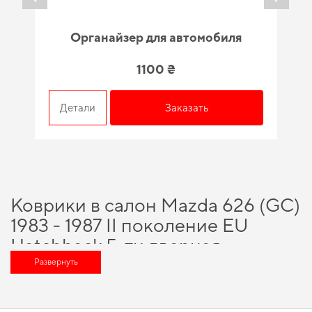
Органайзер для автомобиля
1100 ₴
Детали
Заказать
Коврики в салон Mazda 626 (GC)
1983 - 1987 II поколение EU
Hatchback 5-ти дверная -
вариант, который оценит любой
Развернуть
автомобильный энтузиаст
Сделайте поездки более удобными,
купить коврики на mini
и получить