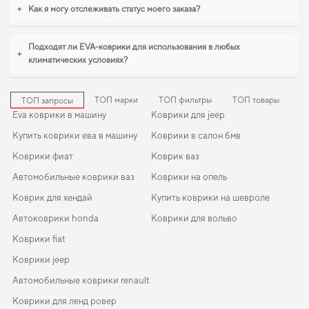
поддерживать чистоту без лишних усилий. Рады быть полезными в заботе о
+
Как я могу отслеживать статус моего заказа?
вашем автомобиле и предлагать решения, которые оправдывают ожидания.
Подходят ли EVA-коврики для использования в любых
+
климатических условиях?
ТОП марки
ТОП фильтры
ТОП товары
ТОП запросы
Eva коврики в машину
Коврики для jeep
Купить коврики ева в машину
Коврики в салон бмв
Коврики фиат
Коврик ваз
Автомобильные коврики ваз
Коврики на опель
Коврик для хендай
Купить коврики на шевроле
Автоковрики honda
Коврики для вольво
Коврики fiat
Коврики jeep
Автомобильные коврики renault
Коврики для ленд ровер