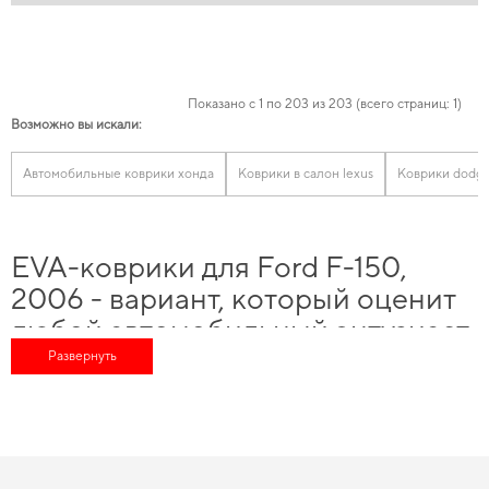
Показано с 1 по 203 из 203 (всего страниц: 1)
Возможно вы искали:
Автомобильные коврики хонда
Коврики в салон lexus
Коврики dodg
EVA-коврики для Ford F-150,
2006 - вариант, который оценит
любой автомобильный энтузиаст
Развернуть
Подберите полезные дополнения для машины,
купить коврики пежо
и
насладиться безупречной заботой о вашем автомобиле в любое время года.
Сделайте салон чище и аккуратнее -
автомобильные коврики eva цена
соответствует ожиданиям водителей. Обновите защиту пола без лишних
затрат,
eva коврики заказать
можно с быстрой доставкой. Слияние
потенциала традиций и практических нововведений способно подарить