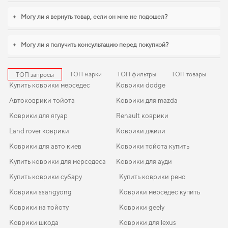
салон киа сид
можно без лишних затрат времени. Если вы обновляете
интерьер автомобиля,
коврики для chevrolet orlando
,
коврики для авто ваз
+
Могу ли я вернуть товар, если он мне не подошел?
2101
помогают поддерживать чистоту без лишних усилий. И дальше будем
помогать вам поддерживать авто в отличном состоянии, предлагая только
качественную продукцию.
+
Могу ли я получить консультацию перед покупкой?
ТОП марки
ТОП фильтры
ТОП товары
ТОП запросы
Купить коврики мерседес
Коврики dodge
Автоковрики тойота
Коврики для mazda
Коврики для ягуар
Renault коврики
Land rover коврики
Коврики джили
Коврики для авто киев
Коврики тойота купить
Купить коврики для мерседеса
Коврики для ауди
Купить коврики субару
Купить коврики рено
Коврики ssangyong
Коврики мерседес купить
Коврики на тойоту
Коврики geely
Коврики шкода
Коврики для lexus