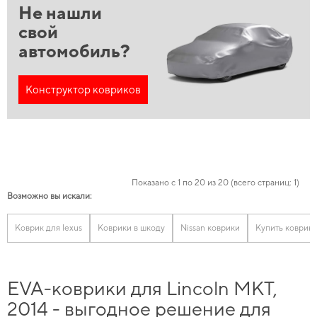
Не нашли
свой
автомобиль?
Конструктор ковриков
Показано с 1 по 20 из 20 (всего страниц: 1)
Возможно вы искали:
Коврик для lexus
Коврики в шкоду
Nissan коврики
Купить коврики
EVA-коврики для Lincoln MKT,
2014 - выгодное решение для