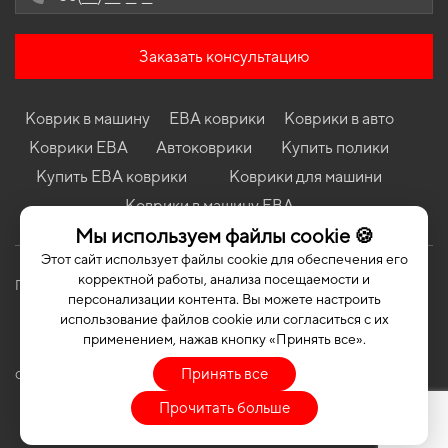
Коврики в салон Volvo S90L 2016 - ... Sedan II поколение
EU/USA Long
Коврики в салон Skoda Roomster 2006 - 2015 I поколение EU
Заказать консультацию
Minivan
Коврики Opel Combo D 2011 - 2018 IV поколение EU Minivan
Коврик в машину
ЕВА коврики
Коврики в авто
Коврики Mercedes-Benz W251 R-Class 2005 - 2017 I поколение
EU Minivan 7-ми местная Short
Коврики ЕВА
Автоковрики
Купить полики
Коврики BMW F12 6 Series 2011 - 2017 III поколение EU Cabriolet
Купить ЕВА коврики
Коврики для машини
xDrive
Коврики в машину ЕВА
Коврики Dodge Avenger (JS) 2007 - 2014 II поколение USA
Мы используем файлы cookie 🍪
Sedan
Этот сайт использует файлы cookie для обеспечения его
корректной работы, анализа посещаемости и
Политика конфиденциальности
Публичная оферта
персонализации контента. Вы можете настроить
использование файлов cookie или согласиться с их
применением, нажав кнопку «Принять все».
Принять все
COPYRIGHT | EVASOTA © 2026 | ALL RIGHTS RESERVED
Прочитать больше