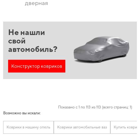
дверная
Не нашли
свой
автомобиль?
Конструктор ковриков
Показано с 1 по 113 из 113 (всего страниц: 1)
Возможно вы искали:
Коврики в машину опель
Коврики автомобильные ваз
Купить коврик