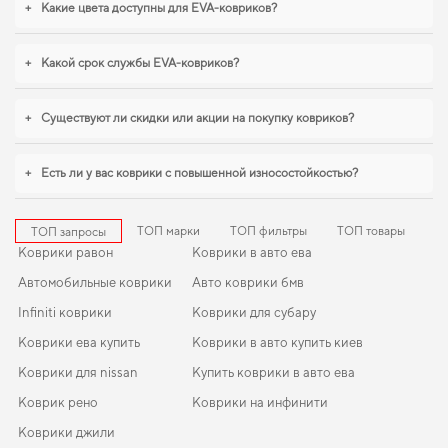
+
Какие цвета доступны для EVA-ковриков?
Каждое изделие, которое мы представляем, спроектировано с учетом
современных требований безопасности и комфорта,
коврики єва
создает
+
Какой срок службы EVA-ковриков?
оптимальный баланс между качеством, безопасностью и эстетикой для
вашего автомобиля. Когда важна точная посадка и аккуратный вид,
купить
коврики для volkswagen jetta
становится разумным решением. Для
+
Существуют ли скидки или акции на покупку ковриков?
владельцев, которые ценят порядок в автомобиле,
коврики для mitsubishi
grandis
,
коврик в багажник рено каджар
обеспечивают надежную
эксплуатацию. С удовольствием продолжим помогать вам заботиться о
+
Есть ли у вас коврики с повышенной износостойкостью?
вашем авто и рекомендовать продукцию, в надежности которой уверены.
ТОП марки
ТОП фильтры
ТОП товары
ТОП запросы
Коврики равон
Коврики в авто ева
Автомобильные коврики
Авто коврики бмв
Infiniti коврики
Коврики для субару
Коврики ева купить
Коврики в авто купить киев
Коврики для nissan
Купить коврики в авто ева
Коврик рено
Коврики на инфинити
Коврики джили