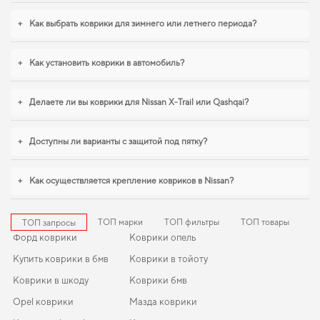
chevrolet tacuma
становится разумным решением. Когда требуется баланс
между эстетикой и функциональностью,
коврики на хендай ix35
,
eva
+
Как выбрать коврики для зимнего или летнего периода?
коврики для xpeng p7
обеспечивают надежную эксплуатацию. Будем рады
и в дальнейшем помогать вам ухаживать за автомобилем и предлагать
только проверенные решения высокого качества.
+
Как установить коврики в автомобиль?
+
Делаете ли вы коврики для Nissan X-Trail или Qashqai?
+
Доступны ли варианты с защитой под пятку?
+
Как осуществляется крепление ковриков в Nissan?
ТОП марки
ТОП фильтры
ТОП товары
ТОП запросы
Форд коврики
Коврики опель
Купить коврики в бмв
Коврики в тойоту
Коврики в шкоду
Коврики бмв
Opel коврики
Мазда коврики