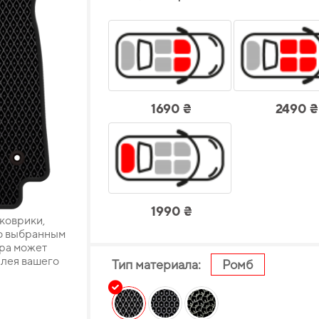
1690 ₴
2490 ₴
1990 ₴
 коврики,
о выбранным
ара может
плея вашего
Тип материала:
Ромб