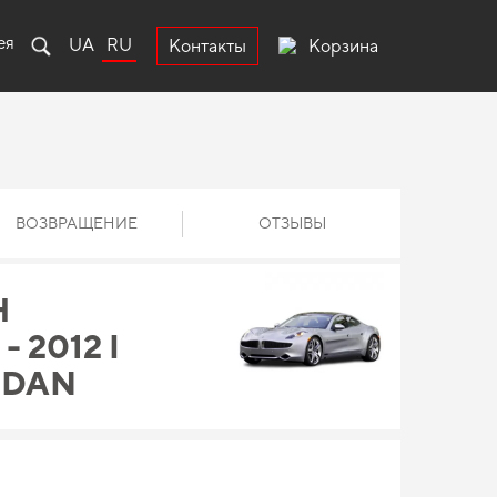
ея
UA
RU
Корзина
Контакты
ВОЗВРАЩЕНИЕ
ОТЗЫВЫ
Н
 2012 I
EDAN