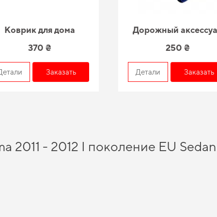
Коврик для дома
Дорожный аксессу
370 ₴
250 ₴
Детали
Заказать
Детали
Заказать
ma 2011 - 2012 I поколение EU Seda
йота
и получить качественный и безопасный продукт, которого вы можете дове
райте практичное решение для авто,
eva коврики под заказ
будет правильным ш
 автомобиля, предназначенные для
ева смарт коврики
и гарантирует долговечн
ля машины аксессуары
добавят новый уровень комфорта и эстетики вашему авто