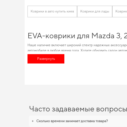
Коврики в авто купить киев
Коврики для лады
Коврик
EVA-коврики для Mazda 3, 
Наше наличие включает широкий спектр надежных аксессуаро
автомобиле в любое время года. Хотите обновить салон авто
в пару кликов. Наш набор товаров позволяет пользователям 
Развернуть
технические и эстетические требования. Сделайте поездки 
EVA-коврики для Mazda 3, 
Каждое изделие, которое мы представляем, спроектировано 
безопасностью и эстетикой для вашего автомобиля. Когда важ
ценят порядок в автомобиле,
коврики для peugeot 605
,
eva ко
рекомендовать продукцию, в надежности которой уверены.
Часто задаваемые вопрос
+
Сколько времени занимает доставка товара?