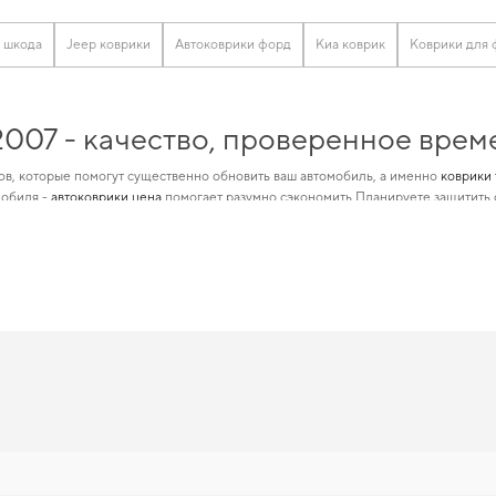
 шкода
Jeep коврики
Автоковрики форд
Киа коврик
Коврики для 
2007 - качество, проверенное вре
в, которые помогут существенно обновить ваш автомобиль, а именно
коврики 
мобиля -
автоковрики цена
помогает разумно сэкономить Планируете защитить с
удовлетворять все нужды их автомобилей, независимо от стадии использования
более удобными,
аксессуары автомобильные
повысят функциональность вашего 
2007 действительно стоит вашего 
с учетом современных требований безопасности и комфорта,
коврики автомоб
на точная посадка и аккуратный вид,
купить коврики для автомобиль mazda 3
ст
врики для renault 2012
становятся разумным выбором водителя. С удовольствие
ы