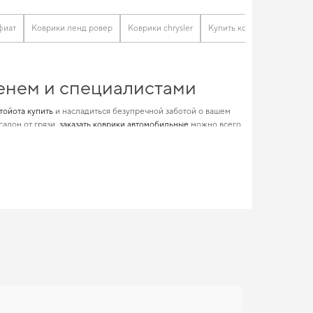
фиат
Коврики ленд ровер
Коврики chrysler
Купить коврики опель
менем и специалистами
тойота купить
и насладиться безупречной заботой о вашем
алон от грязи,
заказать коврики автомобильные
можно всего
коврики автомобильные опель
и удовлетворит любые
автомобиля, обеспечивая безопасность на дороге.
внимания
ильные
создает оптимальный баланс между качеством,
ановится разумным решением. Для владельцев, которые
м продолжим помогать вам заботиться о вашем авто и