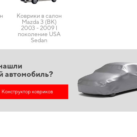
он
Коврики в салон
Mazda 3 (BK)
2003 - 2009 I
U
поколение USA
Sedan
нашли
й автомобиль?
Конструктор ковриков