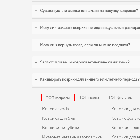
+
Существуют ли скидки или акции на покупку ковриков?
+
Могу ли я заказать коврики по индивидуальным размера
+
Могу ли я вернуть товар, если он мне не подошел?
+
Являются ли ваши коврики экологически чистыми?
+
Как выбрать коврики для зимнего или летнего периода?
ТОП марки
ТОП фильтры
ТОП запросы
Коврик skoda
Коврики для р
Коврики для бмв
Коврик фольк
Коврики мицубиси
Коврики в ма
Интернет магазин автоковрики
Коврики для а