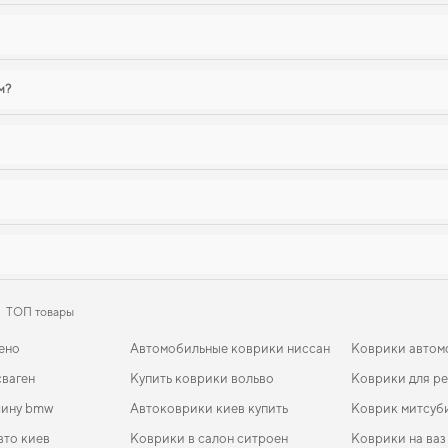
м?
ТОП товары
ено
Автомобильные коврики ниссан
Коврики автом
сваген
Купить коврики вольво
Коврики для p
шину bmw
Автоковрики киев купить
Коврик митсуб
вто киев
Коврики в салон ситроен
Коврики на ваз