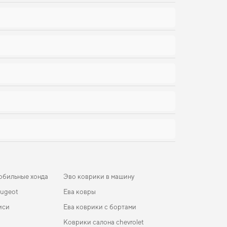
обильные хонда
Эво коврики в машину
eugeot
Ева ковры
иси
Ева коврики с бортами
Коврики салона chevrolet