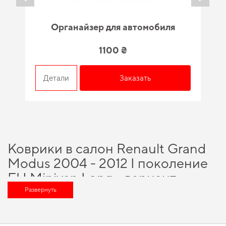
Органайзер для автомобиля
1100 ₴
Детали
Заказать
Коврики в салон Renault Grand
Modus 2004 - 2012 I поколение
EU Minivan Long - вариант,
который оценит любой
Развернуть
автомобильный энтузиаст
Выбирайте практичные решения для водителей,
купить коврики ева с