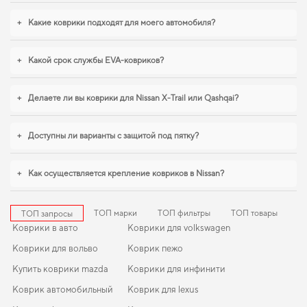
интерьер в идеальном состоянии,
купить коврики для ваз 2104
поможет
быстро решить задачу без лишних хлопот. Продуманная защита пола
+
Какие коврики подходят для моего автомобиля?
начинается с правильного выбора,
коврики для машины kia cerato
,
eva
коврики для lincoln continental
помогают поддерживать чистоту без лишних
усилий. Мы всегда готовы поддерживать вас в уходе за автомобилем и
+
Какой срок службы EVA-ковриков?
предлагать только действительно достойные товары.
+
Делаете ли вы коврики для Nissan X-Trail или Qashqai?
+
Доступны ли варианты с защитой под пятку?
+
Как осуществляется крепление ковриков в Nissan?
ТОП марки
ТОП фильтры
ТОП товары
ТОП запросы
Коврики в авто
Коврики для volkswagen
Коврики для вольво
Коврик пежо
Купить коврики mazda
Коврики для инфинити
Коврик автомобильный
Коврик для lexus