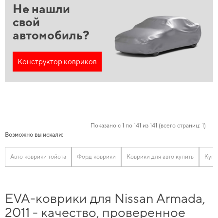
Не нашли
свой
автомобиль?
Конструктор ковриков
Показано с 1 по 141 из 141 (всего страниц: 1)
Возможно вы искали:
Авто коврики тойота
Форд коврики
Коврики для авто купить
Купи
EVA-коврики для Nissan Armada,
2011 - качество, проверенное