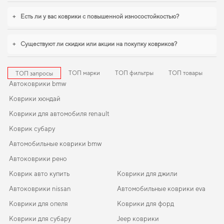
комфорта и предлагать товары, которым можно доверять каждый день.
+
Есть ли у вас коврики с повышенной износостойкостью?
+
Существуют ли скидки или акции на покупку ковриков?
ТОП марки
ТОП фильтры
ТОП товары
ТОП запросы
Автоковрики bmw
Коврики хюндай
Коврики для автомобиля renault
Коврик субару
Автомобильные коврики bmw
Автоковрики рено
Коврик авто купить
Коврики для джили
Автоковрики nissan
Автомобильные коврики eva
Коврики для опеля
Коврики для форд
Коврики для субару
Jeep коврики