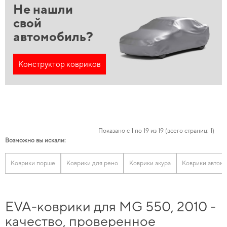
Не нашли
свой
автомобиль?
Конструктор ковриков
Показано с 1 по 19 из 19 (всего страниц: 1)
Возможно вы искали:
Коврики порше
Коврики для рено
Коврики акура
Коврики автом
EVA-коврики для MG 550, 2010 -
качество, проверенное