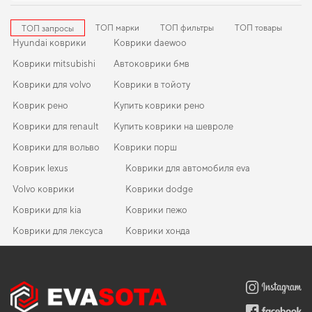
ТОП марки
ТОП фильтры
ТОП товары
ТОП запросы
Hyundai коврики
Коврики daewoo
Коврики mitsubishi
Автоковрики бмв
Коврики для volvo
Коврики в тойоту
Коврик рено
Купить коврики рено
Коврики для renault
Купить коврики на шевроле
Коврики для вольво
Коврики порш
Коврик lexus
Коврики для автомобиля eva
Volvo коврики
Коврики dodge
Коврики для kia
Коврики пежо
Коврики для лексуса
Коврики хонда
Коврики для авто киев
Коврики citroen
EVA-коврики для Renault Master 2013
Коврики в салон Ford Escort (IV) 1986-1990 IV поколение EU
Купить коврики на бмв
Коврики ауди
Hatchback 5-ти дверная
Коврики уаз
Коврики land rover
EVA-коврики для Volvo S40 1998
Коврики для мерседес
Коврики suzuki
Коврики в салон Hyundai Elantra (HD) 2006-2011 IV поколение
Эва коврики 3d
Коврики в машину фольксваген
EVA-коврики для Renault Arkana 2022
Коврики opel
Korea Sedan