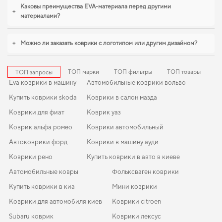
Продуманная защита пола начинается с правильного выбора,
коврики в
Каковы преимущества EVA-материала перед другими
+
салон для volvo xc40
,
авто коврики для ford c max
становятся разумным
материалами?
выбором водителя. Будем рады и в дальнейшем помогать вам ухаживать за
автомобилем и предлагать только проверенные решения высокого
качества.
+
Можно ли заказать коврики с логотипом или другим дизайном?
ТОП марки
ТОП фильтры
ТОП товары
ТОП запросы
Eva коврики в машину
Автомобильные коврики вольво
Купить коврики skoda
Коврики в салон мазда
Коврики для фиат
Коврик уаз
Коврик альфа ромео
Коврики автомобильный
Автоковрики форд
Коврики в машину ауди
Коврики рено
Купить коврики в авто в киеве
Автомобильные ковры
Фольксваген коврики
Купить коврики в киа
Мини коврики
Коврики для автомобиля киев
Коврики citroen
Subaru коврик
Коврики лексус