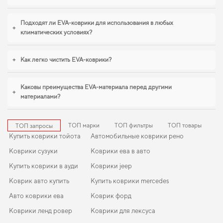
Подходят ли EVA-коврики для использования в любых
+
климатических условиях?
+
Как легко чистить EVA-коврики?
Каковы преимущества EVA-материала перед другими
+
материалами?
ТОП марки
ТОП фильтры
ТОП товары
ТОП запросы
Купить коврики тойота
Автомобильные коврики рено
Коврики сузуки
Коврики ева в авто
Купить коврики в ауди
Коврики jeep
Коврик авто купить
Купить коврики mercedes
Авто коврики ева
Коврик форд
Коврики ленд ровер
Коврики для лексуса