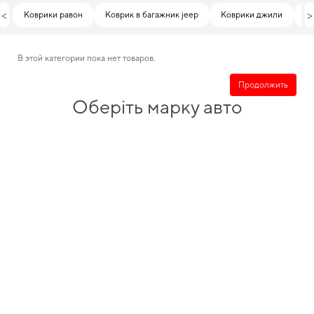
<
>
Коврики равон
Коврик в багажник jeep
Коврики джили
Ко
В этой категории пока нет товаров.
Продолжить