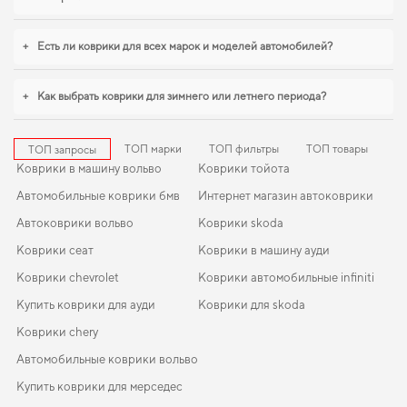
станут практичным решением на каждый день. Рады быть полезными в
заботе о вашем автомобиле и предлагать решения, которые оправдывают
ожидания.
+
Есть ли коврики для всех марок и моделей автомобилей?
+
Как выбрать коврики для зимнего или летнего периода?
ТОП марки
ТОП фильтры
ТОП товары
ТОП запросы
Коврики в машину вольво
Коврики тойота
Автомобильные коврики бмв
Интернет магазин автоковрики
Автоковрики вольво
Коврики skoda
Коврики сеат
Коврики в машину ауди
Коврики chevrolet
Коврики автомобильные infiniti
Купить коврики для ауди
Коврики для skoda
Коврики chery
Автомобильные коврики вольво
Купить коврики для мерседес