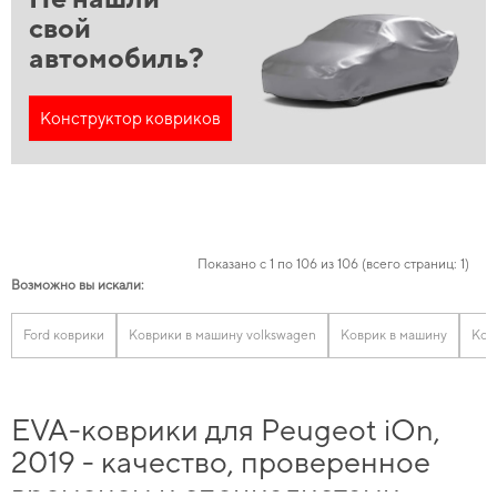
свой
автомобиль?
Конструктор ковриков
Показано с 1 по 106 из 106 (всего страниц: 1)
Возможно вы искали:
Ford коврики
Коврики в машину volkswagen
Коврик в машину
Ков
EVA-коврики для Peugeot iOn,
2019 - качество, проверенное
временем и специалистами