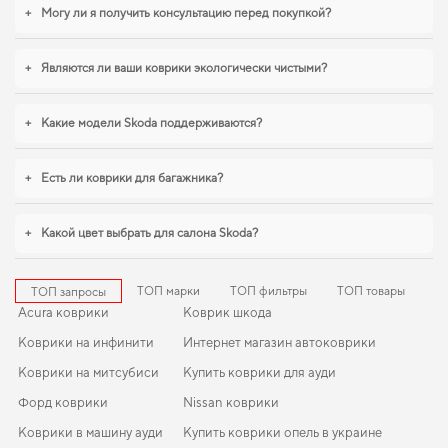
сейчас. Для владельцев, которые ценят порядок в автомобиле,
eva коврики
+
Могу ли я получить консультацию перед покупкой?
для kia k2500
,
коврики для автомобиля infiniti q50
уверенно справляются с
нагрузками. Рады быть полезными в заботе о вашем автомобиле и
предлагать решения, которые оправдывают ожидания.
+
Являются ли ваши коврики экологически чистыми?
+
Какие модели Skoda поддерживаются?
+
Есть ли коврики для багажника?
+
Какой цвет выбрать для салона Skoda?
ТОП марки
ТОП фильтры
ТОП товары
ТОП запросы
Acura коврики
Коврик шкода
Коврики на инфинити
Интернет магазин автоковрики
Коврики на митсубиси
Купить коврики для ауди
Форд коврики
Nissan коврики
Коврики в машину ауди
Купить коврики опель в украине