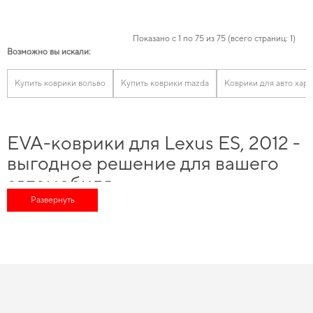
Показано с 1 по 75 из 75 (всего страниц: 1)
Возможно вы искали:
Купить коврики вольво
Купить коврики mazda
Коврики для авто харь
EVA-коврики для Lexus ES, 2012 -
выгодное решение для вашего
автомобиля
Развернуть
Обновите функциональность своего авто,
купить автоаксессуары
и
получить высококачественные продукты, которые надолго сохранят ваш
комфорт и безопасность. Обновите интерьер автомобиля без переплат -
коврики eva цена
соответствует ожиданиям водителей. Позаботьтесь о
чистоте и комфорте,
коврики автомобильные на заказ
проще, чем кажется.
Наш каталог позволяет вам найти высококлассные автотовары, идеально
подходящие для определенной марки автомобиля, предназначенные для
коврики для мазда
и удовлетворит любые технические и эстетические