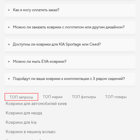
выбора,
коврики для kia stonic
,
коврики в салон рено каптур
логично
дополнят оснащение салона. Продолжим работать для вашего комфорта и
+
Как я могу оплатить заказ?
предлагать товары, которым можно доверять каждый день.
+
Можно ли заказать коврики с логотипом или другим дизайном?
+
Доступны ли коврики для KIA Sportage или Ceed?
+
Можно ли мыть EVA-коврики?
+
Подойдут ли ваши коврики к комплектации с 3 рядом сидений?
ТОП марки
ТОП фильтры
ТОП товары
ТОП запросы
Коврики для автомобилей киев
Коврики для мазда
Коврики для kia
Коврики в машину вольво