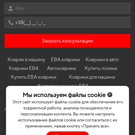
Universal
Коврики в салон Kia Carnival (VQ) 2006-2014 II поколение EU
Minivan 7-ми местная
Коврики в салон Citroen C4 Aircross 2012-2017 I поколение EU
Miniven
Коврики в салон Saab 9-3 II 2002-2013 II поколение EU
Заказать консультацию
Universal
Коврики Audi S5 2012 - 2016 I поколение EU Coupe 3-х дверная
Коврик в машину
ЕВА коврики
Коврики в авто
Коврики Chrysler Aspen 2007 - 2009 I поколение EU Crossover
Коврики ЕВА
Автоковрики
Купить полики
Коврики Honda Civic (FC) 2015 - 2021 X поколение USA Sedan
Купить ЕВА коврики
Коврики для машини
Коврики Hyundai Santa Fe (CM) 2010 - 2012 II поколение EU
Crossover рест 7-ми местная
Коврики в машину ЕВА
Мы используем файлы cookie 🍪
Этот сайт использует файлы cookie для обеспечения его
корректной работы, анализа посещаемости и
Политика конфиденциальности
Публичная оферта
персонализации контента. Вы можете настроить
использование файлов cookie или согласиться с их
применением, нажав кнопку «Принять все».