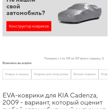
свой
автомобиль?
Конструктор ковриков
Показано с 1 по 139 из 139 (всего страниц: 1)
Возможно вы искали:
Коврик в машину
Коврики для ленд ровер
Вольво коврики
Коврик
EVA-коврики для KIA Cadenza,
2009 - вариант, который оценит
любой автомобильный энтузиаст