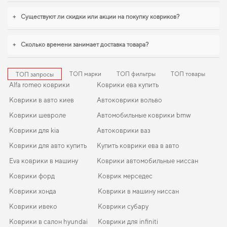
требуется баланс между эстетикой и функциональностью,
коврики для
опель инсигния
,
eva коврики пежо 406
логично дополнят оснащение
+
Существуют ли скидки или акции на покупку ковриков?
салона. Будем рады и в дальнейшем помогать вам ухаживать за
автомобилем и предлагать только проверенные решения высокого
качества.
+
Сколько времени занимает доставка товара?
ТОП марки
ТОП фильтры
ТОП товары
ТОП запросы
Alfa romeo коврики
Коврики ева купить
Коврики в авто киев
Автоковрики вольво
Коврики шевроле
Автомобильные коврики bmw
Коврики для kia
Автоковрики ваз
Коврики для авто купить
Купить коврики ева в авто
Eva коврики в машину
Коврики автомобильные ниссан
Коврики форд
Коврик мерседес
Коврики хонда
Коврики в машину ниссан
Коврики ивеко
Коврики субару
Коврики в салон hyundai
Коврики для infiniti