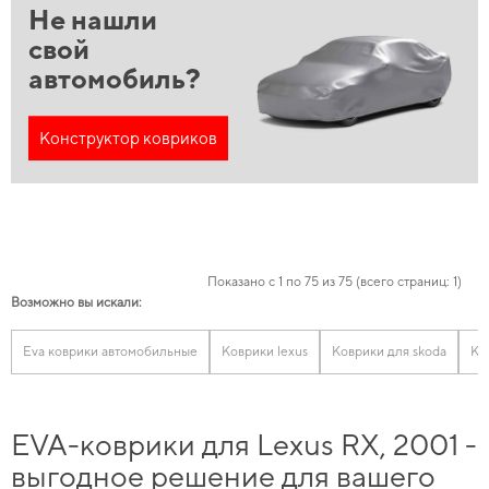
Не нашли
свой
автомобиль?
Конструктор ковриков
Показано с 1 по 75 из 75 (всего страниц: 1)
Возможно вы искали:
Eva коврики автомобильные
Коврики lexus
Коврики для skoda
Ко
EVA-коврики для Lexus RX, 2001 -
выгодное решение для вашего