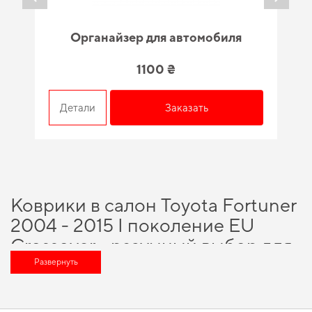
Органайзер для автомобиля
1100 ₴
Детали
Заказать
Коврики в салон Toyota Fortuner
2004 - 2015 I поколение EU
Crossover - разумный выбор для
каждого автовладельца
Развернуть
Хотите улучшить оснащение авто,
купить коврики в bmw
и получить
качественный и безопасный продукт, которого вы можете доверять.