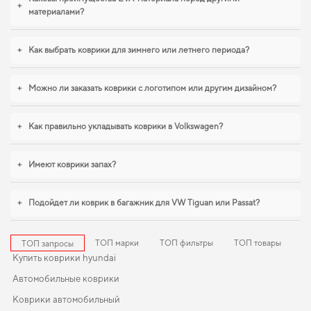
+
подчеркнет статус вашего автомобиля, добавив стиль и элегантность. Для
материалами?
тех, кто ценит чистоту и практичность,
купить коврик в багажник тойота
авенсис
можно без лишних затрат времени. Когда важна точная подгонка и
+
Как выбрать коврики для зимнего или летнего периода?
аккуратный внешний вид,
автомобильные коврики для hyundai trajet
,
коврики для мазда сх 7
обеспечивают надежную эксплуатацию. Мы всегда
готовы поддерживать вас в уходе за автомобилем и предлагать только
+
Можно ли заказать коврики с логотипом или другим дизайном?
действительно достойные товары.
+
Как правильно укладывать коврики в Volkswagen?
+
Имеют коврики запах?
+
Подойдет ли коврик в багажник для VW Tiguan или Passat?
ТОП марки
ТОП фильтры
ТОП товары
ТОП запросы
Купить коврики hyundai
Автомобильные коврики
Коврики автомобильный