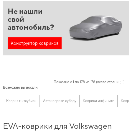
Не нашли
свой
автомобиль?
Конструктор ковриков
Показано с 1 по 178 из 178 (всего страниц: 1)
Возможно вы искали:
Коврик митсубиси
Автоковрики субару
Коврики инфинити
Коври
EVA-коврики для Volkswagen