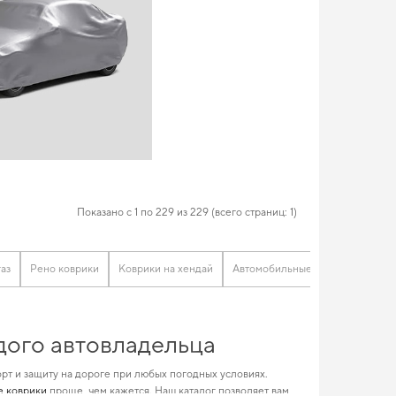
Показано с 1 по 229 из 229 (всего страниц: 1)
аз
Рено коврики
Коврики на хендай
Автомобильные коврики toyota
ждого автовладельца
т и защиту на дороге при любых погодных условиях.
е коврики
проще, чем кажется. Наш каталог позволяет вам