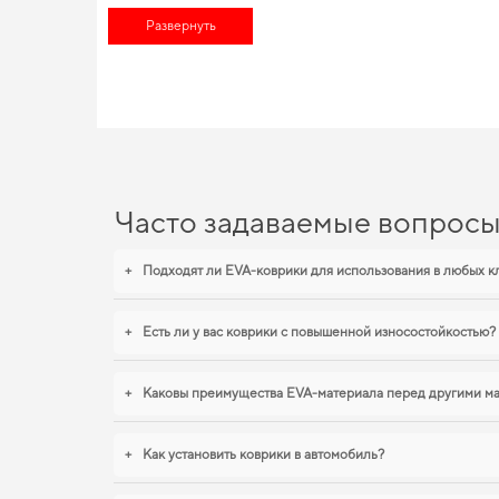
найти высококлассные автотовары, идеально подходящие дл
Развернуть
продлить срок службы. Подберите полезные дополнения дл
EVA-коврики для Toyota Hi
Созданные из прочного EVA материала, наши коврики обесп
течение долгих лет. Сделайте салон более защищённым от гр
коврики пежо 3008
,
коврики hyundai i30
станут практичным р
товары.
Часто задаваемые вопрос
+
Подходят ли EVA-коврики для использования в любых к
+
Есть ли у вас коврики с повышенной износостойкостью?
+
Каковы преимущества EVA-материала перед другими м
+
Как установить коврики в автомобиль?