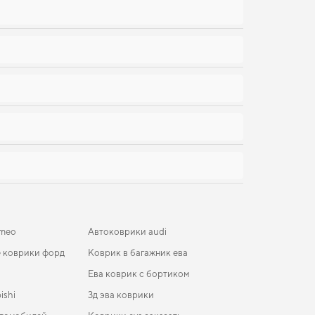
omeo
Автоковрики audi
 коврики форд
Коврик в багажник ева
Ева коврик с бортиком
ishi
3д эва коврики