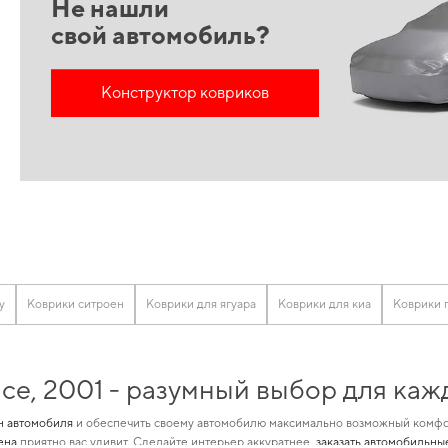
Не нашли
свой автомобиль?
Конструктор ковриков
у
Коврики ситроен
Коврики для ягуара
Коврики для киа
Коврики г
ace, 2001 - разумный выбор для ка
он автомобиля
и обеспечить своему автомобилю максимально возможный комфор
ена
приятно вас удивит. Сделайте интерьер аккуратнее,
заказать автомобильны