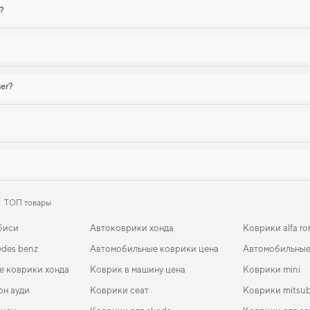
?
ser?
ТОП товары
биси
Автоковрики хонда
Коврики alfa r
des benz
Автомобильные коврики цена
Автомобильные
е коврики хонда
Коврик в машину цена
Коврики mini
он ауди
Коврики сеат
Коврики mitsub