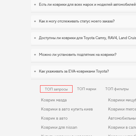
+
Есть ли коврики для всех марок и моделей автомобилей
+
Как я могу отслеживать статус моего заказа?
+
Доступны ли коврики для Toyota Camry, RAV4, Land Crui
+
Можно ли установить подпятник на коврики?
+
Как ухаживать за EVA-ковриками Toyota?
ТОП марки
ТОП фильтры
ТОП запросы
Коврик мазда
Коврики мицу
Коврики в авто купить киев
Коврики merce
Коврик в авто
Автомобильны
Коврики для nissan
Коврики в сал