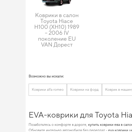
Коврики в салон
Toyota Hiace
H100 (XH10) 1989
– 2006 IV
поколение EU
VAN Дорест
Возможно вы искали:
Коврики alfa romeo
Коврики на форд
Коврик в машин
EVA-коврики для Toyota Hi
Позаботьтесь о комфорте в дороге,
купить коврики ева в сал
Обновите интерьер автомобиля без переплат -
eva коврики ц