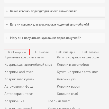
+
Какие коврики подходят для моего автомобиля?
+
Есть ли коврики для всех марок и моделей автомобилей?
+
Могу ли я получить консультацию перед покупкой?
ТОП марки
ТОП фильтры
ТОП товары
ТОП запросы
Купить ева коврики в авто
Купить коврики на шевроле
Коврики для автомобилей киев
Коврик в автомобиль
Коврики land rover
Купить коврики в авто киев
Коврик авто купить
Коврики уаз
Автоковрики форд
Коврики равон
Автоковрики тесла
Коврики сааб
Коврики бмв
Коврики smart
Коврик для хендай
Купить коврики форд