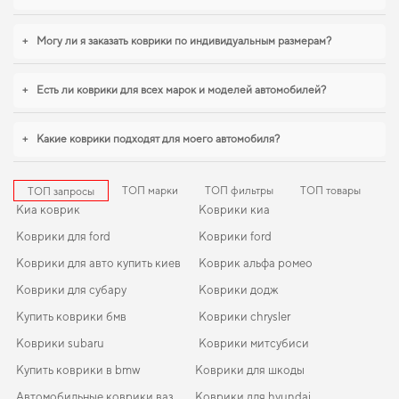
+
Могу ли я заказать коврики по индивидуальным размерам?
+
Есть ли коврики для всех марок и моделей автомобилей?
+
Какие коврики подходят для моего автомобиля?
ТОП марки
ТОП фильтры
ТОП товары
ТОП запросы
Киа коврик
Коврики киа
Коврики для ford
Коврики ford
Коврики для авто купить киев
Коврик альфа ромео
Коврики для субару
Коврики додж
Купить коврики бмв
Коврики chrysler
Коврики subaru
Коврики митсубиси
Купить коврики в bmw
Коврики для шкоды
Автомобильные коврики ваз
Коврики для hyundai