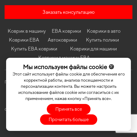
Коврики в салон Jeep Compass 2006-2011 I поколение USA
Crossover дорест
Заказать консультацию
Коврики в салон Chevrolet Traverse 2008-2017 I поколение USA
Crossover 7-ми местная
Коврик в машину
ЕВА коврики
Коврики в авто
Коврики в салон Dacia Solenza 2003-2005 I поколение EU
Liftback
Коврики ЕВА
Автоковрики
Купить полики
Коврики в салон Citroen C3 2020-2023 III поколение EU
Купить ЕВА коврики
Коврики для машини
Hatchback рест
Коврики в машину ЕВА
Коврики в салон Fiat Linea 2007-2018 I поколение EU Sedan
Мы используем файлы cookie 🍪
Этот сайт использует файлы cookie для обеспечения его
корректной работы, анализа посещаемости и
Политика конфиденциальности
Публичная оферта
персонализации контента. Вы можете настроить
использование файлов cookie или согласиться с их
применением, нажав кнопку «Принять все».
Принять все
COPYRIGHT | EVASOTA © 2026 | ALL RIGHTS RESERVED
Прочитать больше