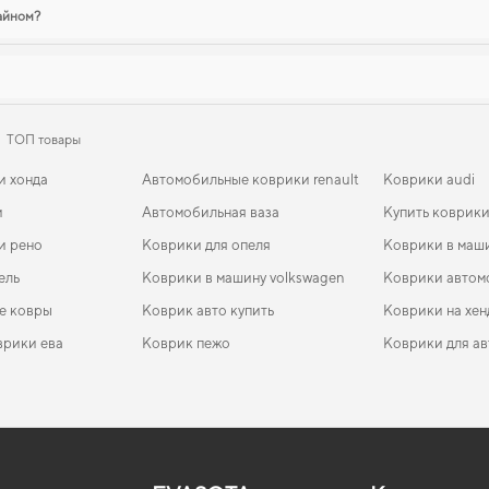
зайном?
ТОП товары
и хонда
Автомобильные коврики renault
Коврики audi
и
Автомобильная ваза
Купить коврики
и рено
Коврики для опеля
Коврики в маш
ель
Коврики в машину volkswagen
Коврики автом
е ковры
Коврик авто купить
Коврики на хен
врики ева
Коврик пежо
Коврики для ав
I
en
EVA-коврики для SMART Fortwo 2009
Коврики в салон Iveco Daily 5 2011 - 2014 V поколение
Коврики chevrolet
Коврики hond
EVA-
Ковр
EU VAN
Chin
EVA-коврики для BMW 7-Series 1996
Коврики opel
Коврики для л
EVA-
Коврики в салон Audi 100 (C4) 1990-1994 IV поколение
Ковр
а
EVA-коврики для Volvo C70 2007
Коврики peugeot
Mitsubishi ков
EVA-
EU Sedan
поко