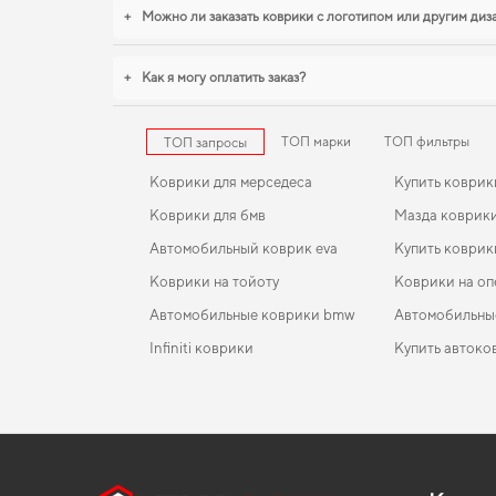
+
Можно ли заказать коврики с логотипом или другим ди
+
Как я могу оплатить заказ?
ТОП марки
ТОП фильтры
ТОП запросы
Коврики для мерседеса
Купить коврик
Коврики для бмв
Мазда коврик
Автомобильный коврик eva
Купить коврик
Коврики на тойоту
Коврики на оп
Автомобильные коврики bmw
Автомобильны
Infiniti коврики
Купить автоко
Коврики ауди
EVA-коврики для Renault Trafic 2020
Коврики в салон Mitsubishi Space Star 1998 - 2005 
Коврики citro
поколение EU Minivan
Коврики kia
EVA-коврики для Linkoln Navigator 2005
Коврики jeep
Коврики в салон Volvo 940 1990 - 1998 Universal I
Коврики хендай
EVA-коврики для Lexus HS 2009
Коврики тесл
поколение EU