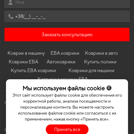
Sedan
Коврики Honda CR-V (RD) 2001 - 2005 II поколение EU
Crossover дорест
Коврики Saab 9 - 5 I 1997 - 2010 I поколение EU Universal
Коврики Mazda 3 (BK) 2003 - 2009 I поколение USA Sedan
Заказать консультацию
Коврики Kia Cerato (BD) 2018 - … IV поколение EU Sedan
Коврики BMW Z3 1995 - 2002 I поколение EU Coupe
Коврик в машину
ЕВА коврики
Коврики в авто
Коврики Toyota Camry Solara (XV30) 2003 - 2009 II поколение
Коврики ЕВА
Автоковрики
Купить полики
USA Coupe
Купить ЕВА коврики
Коврики для машини
Коврики Mazda 323 C (BH/BA) 1994 - 2000 V поколение EU
Coupe
Коврики в машину ЕВА
Мы используем файлы cookie 🍪
Этот сайт использует файлы cookie для обеспечения его
корректной работы, анализа посещаемости и
Политика конфиденциальности
Публичная оферта
персонализации контента. Вы можете настроить
использование файлов cookie или согласиться с их
применением, нажав кнопку «Принять все».
Принять все
COPYRIGHT | EVASOTA © 2026 | ALL RIGHTS RESERVED