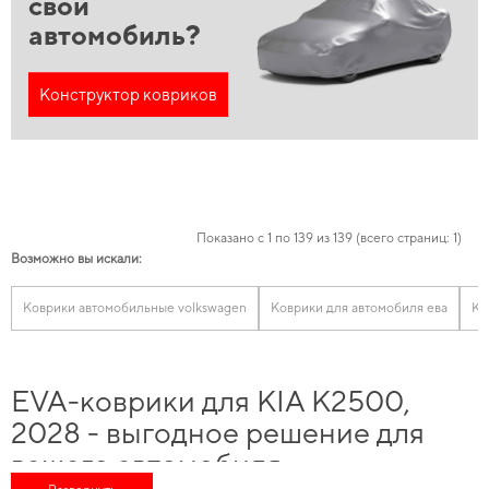
свой
автомобиль?
Конструктор ковриков
Показано с 1 по 139 из 139 (всего страниц: 1)
Возможно вы искали:
Коврики автомобильные volkswagen
Коврики для автомобиля ева
Ко
EVA-коврики для KIA K2500,
2028 - выгодное решение для
вашего автомобиля