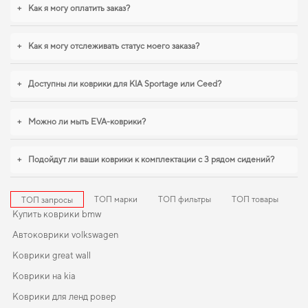
с нагрузками. Мы всегда готовы поддерживать вас в уходе за автомобилем
+
Как я могу оплатить заказ?
и предлагать только действительно достойные товары.
+
Как я могу отслеживать статус моего заказа?
+
Доступны ли коврики для KIA Sportage или Ceed?
+
Можно ли мыть EVA-коврики?
+
Подойдут ли ваши коврики к комплектации с 3 рядом сидений?
ТОП марки
ТОП фильтры
ТОП товары
ТОП запросы
Купить коврики bmw
Автоковрики volkswagen
Коврики great wall
Коврики на kia
Коврики для ленд ровер