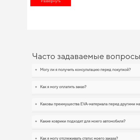
решение для повседневной защиты -
Развернуть
коврики eva цена
остаёт
конкретных марок автомобилей позволяет нам обеспечивать 
требовательных автомобилистов. Хотите улучшить оснащение
EVA-коврики для Daihatsu M
Каждое изделие, которое мы представляем, спроектировано 
элегантность. Продуманный уход за автомобилем начинается
для opel insignia
,
коврики на сузуки витара
становятся разумны
Часто задаваемые вопрос
+
Могу ли я получить консультацию перед покупкой?
+
Как я могу оплатить заказ?
+
Каковы преимущества EVA-материала перед другими м
+
Какие коврики подходят для моего автомобиля?
+
Как я могу отслеживать статус моего заказа?