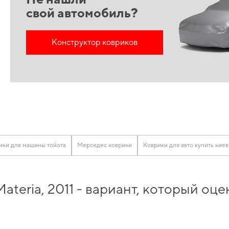
свой автомобиль?
Конструктор ковриков
ики для машины тойота
Мерседес коврики
Коврики для авто купить киев
ateria, 2011 - вариант, который о
пить
и в короткие сроки получить качественное изделие, отвечающее всем ми