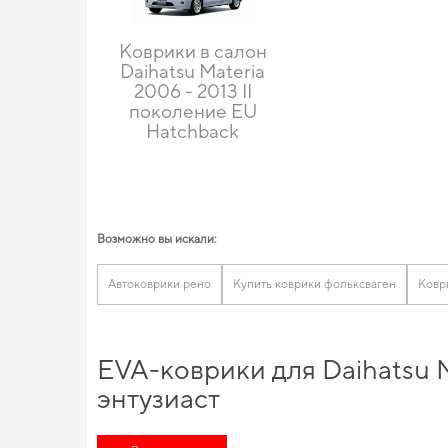
Коврики в салон
Daihatsu Materia
2006 - 2013 II
поколение EU
Hatchback
Возможно вы искали:
Автоковрики рено
Купить коврики фольксваген
Ковр
EVA-коврики для Daihatsu M
энтузиаст
Обновите функциональность своего авто,
коврики в салон ку