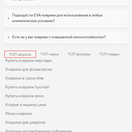
идеальном состоянии,
купить коврики в хендай гетц
становится разумным
решением. Когда важна точная подгонка и аккуратный внешний вид,
коврики для mazda demio
,
коврики для fiat scudo
помогают поддерживать
Подходят ли EVA-коврики для использования в любых
+
чистоту без лишних усилий. Будем рады и в дальнейшем помогать вам
климатических условиях?
ухаживать за автомобилем и предлагать только проверенные решения
высокого качества.
+
Есть ли у вас коврики с повышенной износостойкостью?
ТОП марки
ТОП фильтры
ТОП товары
ТОП запросы
Купить коврики мерседес
Коврики для фольксваген
Коврики в салон бмв
Купить коврики hyundai
Купить коврики рено
Коврик в машину цена
Мини коврики
Коврики для шевроле
Коврики автомобильные volkswagen