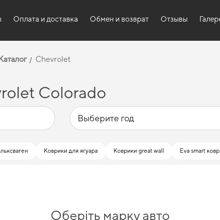
ы
Оплата и доставка
Обмен и возврат
Отзывы
Галер
Каталог
Chevrolet
rolet Colorado
льксваген
Коврики для ягуара
Коврики great wall
Eva smart ков