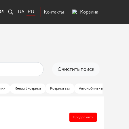
ея
UA
RU
Корзина
Контакты
Очистить поиск
рики
Renault коврики
Коврики ваз
Автомобильные коврики infinit
Продолжить