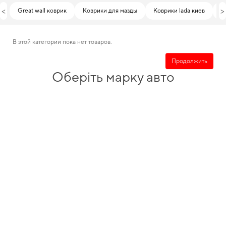
<
>
Great wall коврик
Коврики для мазды
Коврики lada киев
M
В этой категории пока нет товаров.
Продолжить