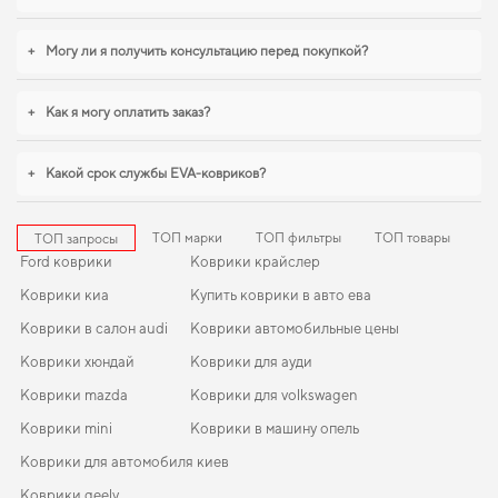
+
Могу ли я получить консультацию перед покупкой?
+
Как я могу оплатить заказ?
+
Какой срок службы EVA-ковриков?
ТОП марки
ТОП фильтры
ТОП товары
ТОП запросы
Ford коврики
Коврики крайслер
Коврики киа
Купить коврики в авто ева
Коврики в салон audi
Коврики автомобильные цены
Коврики хюндай
Коврики для ауди
Коврики mazda
Коврики для volkswagen
Коврики mini
Коврики в машину опель
Коврики для автомобиля киев
Коврики geely