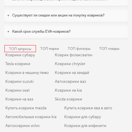
eva коврики для volkswagen t cross
,
коврики для машины audi a6
логично
дополнят оснащение салона. И дальше будем помогать вам поддерживать
+
Существуют ли скидки или акции на покупку ковриков?
авто в отличном состоянии, предлагая только качественную продукцию.
+
Какой срок службы EVA-ковриков?
ТОП марки
ТОП фильтры
ТОП товары
ТОП запросы
Коврики субару
Коврик фольксваген
Tesla коврики
Коврики chrysler
Коврики в машину пежо
Коврики на хендай
Коврики suzuki
Автоковрики ваз
Коврики seat
Коврики на kia
Коврики на ваз
Skoda коврики
Купить коврики mazda
Купить коврики ева в авто
Автомобильные коврики kia
Коврики для субару
Автоковрики volvo
Коврики для инфинити