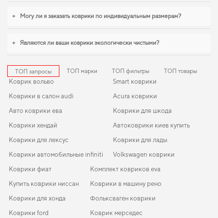
отделения infiniti qx60
будет удачным выбором. Когда требуется баланс
между эстетикой и функциональностью,
skoda octavia a5 коврики для авто
,
+
Могу ли я заказать коврики по индивидуальным размерам?
коврик в багажник шевроле каптива
уверенно справляются с нагрузками.
Рады быть полезными в заботе о вашем автомобиле и предлагать решения,
которые оправдывают ожидания.
+
Являются ли ваши коврики экологически чистыми?
ТОП марки
ТОП фильтры
ТОП товары
ТОП запросы
Коврик вольво
Smart коврики
Коврики в салон audi
Acura коврики
Авто коврики ева
Коврики для шкода
Коврики хендай
Автоковрики киев купить
Коврики для лексус
Коврики для лады
Коврики автомобильные infiniti
Volkswagen коврики
Коврики фиат
Комплект ковриков eva
Купить коврики ниссан
Коврики в машину рено
Коврики для хонда
Фольксваген коврики
Коврики ford
Коврик мерседес