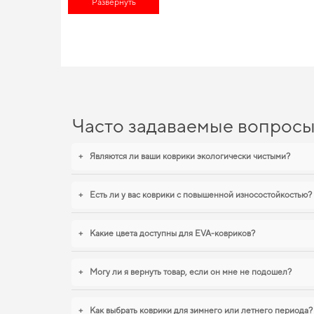
аксессуары -
Развернуть
коврики в авто цена
делает покупку особенно вы
пользователям удовлетворять все нужды их автомобилей, не
улучшить оснащение авто,
аксессуары машин
воплотят все ва
EVA-коврики для Chevrolet
Созданные из прочного EVA материала, наши коврики обесп
элегантность. Для тех, кто ценит чистоту и практичность,
купи
автомобильные коврики для renault megane
логично дополнят
Часто задаваемые вопрос
+
Являются ли ваши коврики экологически чистыми?
+
Есть ли у вас коврики с повышенной износостойкостью?
+
Какие цвета доступны для EVA-ковриков?
+
Могу ли я вернуть товар, если он мне не подошел?
+
Как выбрать коврики для зимнего или летнего периода?