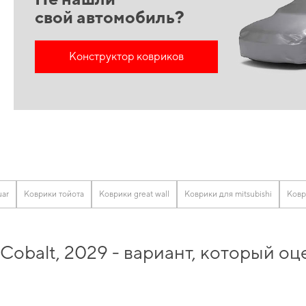
свой автомобиль?
Конструктор ковриков
uar
Коврики тойота
Коврики great wall
Коврики для mitsubishi
Ковр
 Cobalt, 2029 - вариант, который 
ва купить
и сохранить свой автомобиль в идеальном состоянии на протяжении