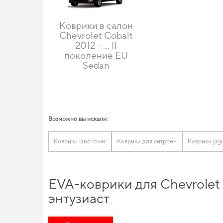
Коврики в салон
Chevrolet Cobalt
2012 - … II
поколение EU
Sedan
Возможно вы искали:
Коврики land rover
Коврики для ситроен
Коврики jag
EVA-коврики для Chevrolet
энтузиаст
Обновите функциональность своего авто,
коврики в машину е