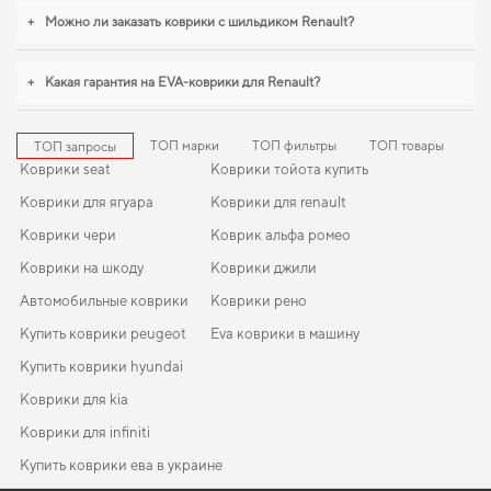
+
Можно ли заказать коврики с шильдиком Renault?
+
Какая гарантия на EVA-коврики для Renault?
ТОП марки
ТОП фильтры
ТОП товары
ТОП запросы
Коврики seat
Коврики тойота купить
Коврики для ягуара
Коврики для renault
Коврики чери
Коврик альфа ромео
Коврики на шкоду
Коврики джили
Автомобильные коврики
Коврики рено
Купить коврики peugeot
Eva коврики в машину
Купить коврики hyundai
Коврики для kia
Коврики для infiniti
Купить коврики ева в украине