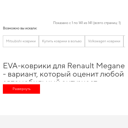
Показано с 1 по 141 из 141 (всего страниц: 1)
Возможно вы искали:
Mitsubishi коврики
Купить коврики в вольво
Volkswagen коврики
EVA-коврики для Renault Megane
- вариант, который оценит любой
автомобильный энтузиаст
Развернуть
Сделайте поездки более удобными,
коврики купить seat
и получить
качественный и безопасный продукт, которого вы можете доверять.
Выбирайте практичные автомобильные аксессуары -
коврики в авто цена
оправдывает свою популярность. Сделайте интерьер аккуратнее,
коврики
eva на заказ
можно с быстрой доставкой. Внимательное изучение
характеристик и совместимость деталей для конкретной марки авто
помогают улучшать
коврики porsche
и гарантирует долговечность и