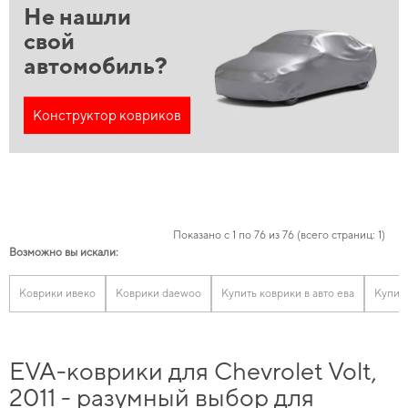
Не нашли
свой
автомобиль?
Конструктор ковриков
Показано с 1 по 76 из 76 (всего страниц: 1)
Возможно вы искали:
Коврики ивеко
Коврики daewoo
Купить коврики в авто ева
Купит
EVA-коврики для Chevrolet Volt,
2011 - разумный выбор для