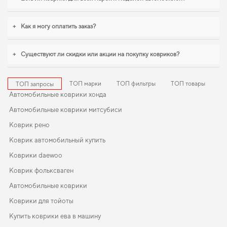
рено сандеро
поможет быстро решить задачу без лишних хлопот. Для
владельцев, которые ценят порядок в автомобиле,
коврики для авто audi
a4
,
коврики для авто ваз 2109
уверенно справляются с нагрузками. Рады
+
Как я могу оплатить заказ?
быть полезными в заботе о вашем автомобиле и предлагать решения,
которые оправдывают ожидания.
+
Существуют ли скидки или акции на покупку ковриков?
ТОП марки
ТОП фильтры
ТОП товары
ТОП запросы
Автомобильные коврики хонда
Автомобильные коврики митсубиси
Коврик рено
Коврик автомобильный купить
Коврики daewoo
Коврик фольксваген
Автомобильные коврики
Коврики для тойоты
Купить коврики ева в машину