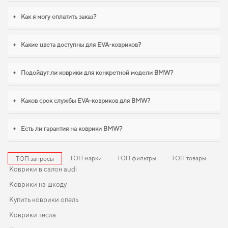
пола начинается с правильного выбора,
коврики для авто audi a1
,
коврики в
салон для citroen jumper
обеспечивают надежную эксплуатацию. Будем
+
Как я могу оплатить заказ?
рады и в дальнейшем помогать вам ухаживать за автомобилем и предлагать
только проверенные решения высокого качества.
+
Какие цвета доступны для EVA-ковриков?
+
Подойдут ли коврики для конкретной модели BMW?
+
Каков срок службы EVA-ковриков для BMW?
+
Есть ли гарантия на коврики BMW?
ТОП марки
ТОП фильтры
ТОП товары
ТОП запросы
Коврики в салон audi
Коврики на шкоду
Купить коврики опель
Коврики тесла