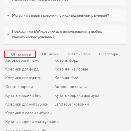
лишних затрат времени. Для владельцев, которые ценят порядок в
автомобиле,
коврики для hyundai ix35
,
купити коврики для авто renault trafic
уверенно справляются с нагрузками. Продолжим работать для вашего
+
Могу ли я заказать коврики по индивидуальным размерам?
комфорта и предлагать товары, которым можно доверять каждый день.
Подходят ли EVA-коврики для использования в любых
+
климатических условиях?
ТОП марки
ТОП фильтры
ТОП товары
ТОП запросы
Автоковрики пежо
Коврик форд
Коврики для форд
Коврики на порше
Коврики ева купить
Коврики ford
Смарт коврики
Автоковрики volvo
Купить коврики бмв
Купить коврики для ауди
Коврики для митсубиси
Land rover коврики
Коврики в салон ситроен
Купить коврики ева в украине
Купить коврики suzuki