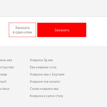
Внимательное изучение характеристик и совместимость
 Подберите полезные дополнения для машины,
аксессуары
atchback 5-ти дверная
Заказать
Заказать
в один клик
стояние вашего автомобиля в течение долгих лет.
ля,
коврики фольксваген т5
,
eva коврики для honda integra
вают ожидания.
шины ева
Коврики 3д эва
н hyundai
Ева коврики соты
ровер
Коврики ева с бортами
nault
Коврики eva каталог
н lexus
Синие коврики ева
Коврики в салон chery