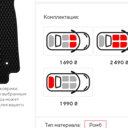
Комплектация:
1 690 ₴
2 490 
 коврики,
о выбранным
ара может
1 990 ₴
плея вашего
Тип материала:
Ромб