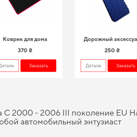
Коврик для дома
Дорожный аксессу
370 ₴
250 ₴
Детали
Заказать
Детали
Заказать
 C 2000 - 2006 III поколение EU H
любой автомобильный энтузиаст
eva купить
и насладиться безупречной заботой о вашем автомобиле в любое вре