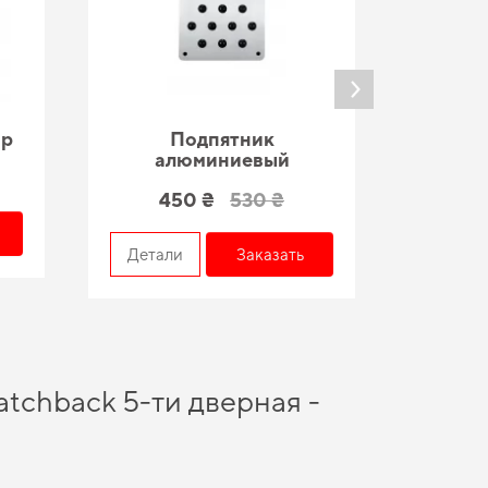
ар
Подпятник
По
алюминиевый
450 ₴
530 ₴
Детал
Детали
Заказать
atchback 5-ти дверная -
мя года. Хотите обновить салон автомобиля -