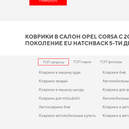
автоаксессуары цены
Развернуть
оправдывает свою популярность. Позаб
деталей для конкретной марки авто помогают улучшать
ковр
для машины интернет магазин
не только поднимет эстетику, 
Коврики в салон Opel Cors
отвечает всем вашим треб
КОВРИКИ В САЛОН OPEL CORSA C 2000
ПОКОЛЕНИЕ EU HATCHBACK 5-ТИ 
Наша продукция из EVA материала сочетает в себе передовы
Стремитесь к порядку в салоне,
купить коврики для рено са
станут практичным решением на каждый день. Рады быть по
ТОП марки
ТОП фильтры
ТОП запросы
Коврики в машину ауди
Коврики бмв
Коврики хендай
Автомобильны
Коврики в машину шкода
Коврики для а
Коврики для mitsubishi
Автомобильны
Автоковрики бмв
Коврики в авт
Коврики автомобильные купить
Коврики в авт