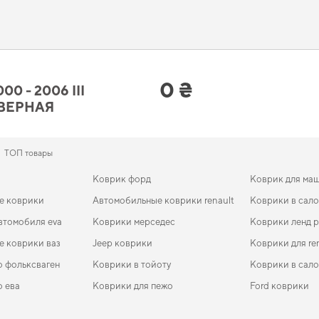
отьтесь о чистоте и комфорте,
коврики для авто под заказ
проще, чем кажется. 
ики для фольксваген
и зделает автомобиль более комфортным и долговечным.
но и добавят практичности вашему авто.
a C 2000 - 2006 III поколение EU H
ованиям
0 ₴
 - 2006 III
ДВЕРНАЯ
е технологии и высокое качество,
полики для авто
помогает сохранить новое со
ндеро
становится разумным решением. Если вы обновляете интерьер автомоби
лезными в заботе о вашем автомобиле и предлагать решения, которые оправды
ТОП товары
Коврик форд
Коврик для ма
е коврики
Автомобильные коврики renault
Коврики в сало
втомобиля eva
Коврики мерседес
Коврики ленд 
е коврики ваз
Jeep коврики
Коврики для re
о фольксваген
Коврики в тойоту
Коврики в сало
о ева
Коврики для пежо
Ford коврики