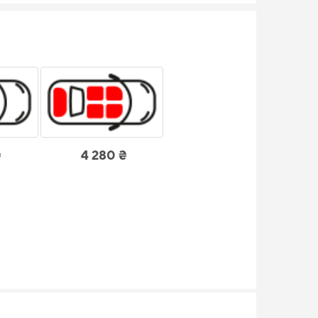
₴
4 280 ₴