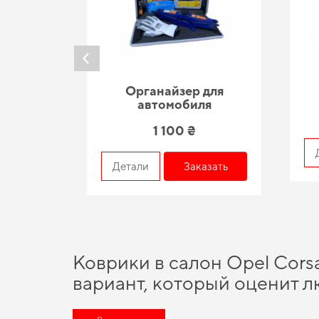
Органайзер для
автомобиля
1 100 ₴
азать
Детали
Заказать
Коврики в салон Opel Corsa
вариант, который оценит 
Подберите полезные дополнения для машины,
автоковрики 