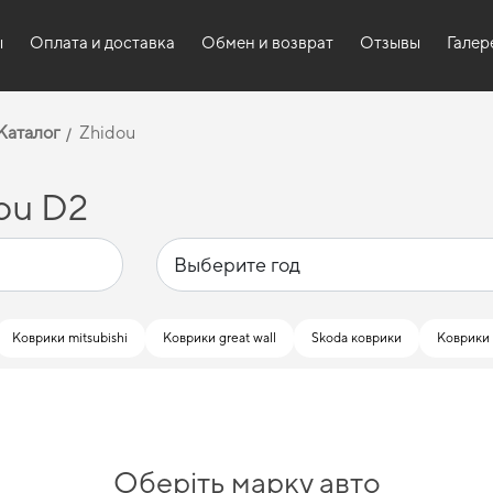
ы
Оплата и доставка
Обмен и возврат
Отзывы
Галер
Каталог
Zhidou
ou D2
Коврики mitsubishi
Коврики great wall
Skoda коврики
Коврики