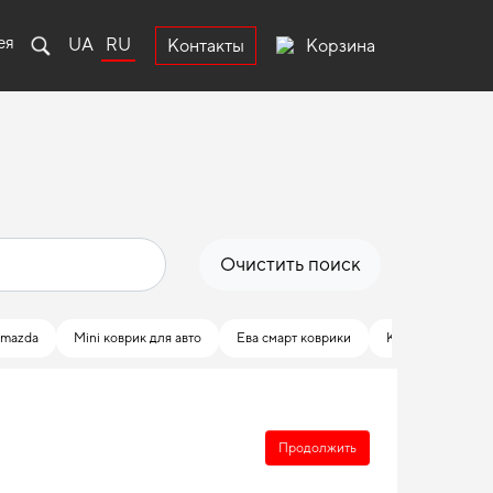
ея
UA
RU
Корзина
Контакты
Очистить поиск
 mazda
Mini коврик для авто
Ева смарт коврики
Купить коврики 
Продолжить