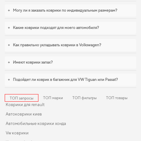
быстро решить задачу без лишних хлопот. Если вы обновляете интерьер
автомобиля,
коврики для авто audi a3
,
eva коврики для byd yuan
становятся
+
Могу ли я заказать коврики по индивидуальным размерам?
разумным выбором водителя. Будем рады и в дальнейшем помогать вам
ухаживать за автомобилем и предлагать только проверенные решения
высокого качества.
+
Какие коврики подходят для моего автомобиля?
+
Как правильно укладывать коврики в Volkswagen?
+
Имеют коврики запах?
+
Подойдет ли коврик в багажник для VW Tiguan или Passat?
ТОП марки
ТОП фильтры
ТОП товары
ТОП запросы
Коврики для renault
Автоковрики киев
Автомобильные коврики хонда
Vw коврики