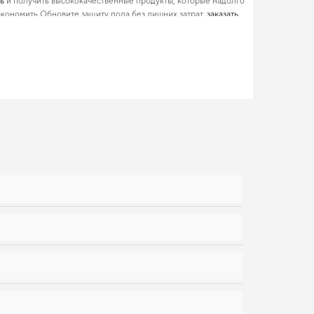
ь
и получить высококачественные продукты, которые надолго
кономить Обновите защиту пола без лишних затрат,
заказать
имально уменьшить затраты на
коврики киа
и поможет
ость в надежности и безопасности вашего автомобиля.
и качеству
омогает сохранить новое состояние вашего автомобиля в
 которые ценят порядок в автомобиле,
eva коврики для
ния, которые оправдывают ожидания.