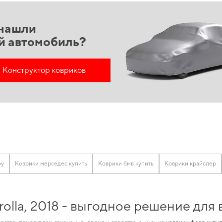
нашли
й автомобиль?
Конструктор ковриков
ру
Коврики мерседес купить
Коврики бмв купить
Коврики крайслер
olla, 2018 - выгодное решение для