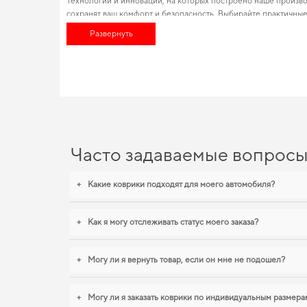
Технологии и инновации, на которых построено наше произво
сохранят ваш комфорт и безопасность. Выбирайте практичны
коврики eva
можно с быстрой доставкой. Одна из особенносте
Развернуть
сократить эксплуатационные расходы и продлить срок служб
EVA-коврики для Toyota Cor
Созданные из прочного EVA материала, наши коврики обесп
течение долгих лет. Для тех, кто ценит чистоту и практичност
maserati levante
,
коврики бмв х6
уверенно справляются с нагр
Часто задаваемые вопрос
+
Какие коврики подходят для моего автомобиля?
+
Как я могу отслеживать статус моего заказа?
+
Могу ли я вернуть товар, если он мне не подошел?
+
Могу ли я заказать коврики по индивидуальным размера