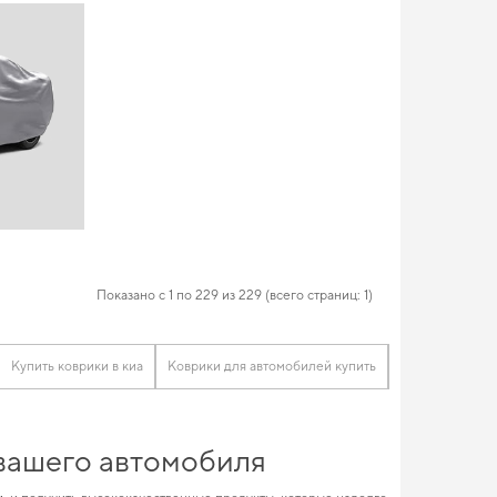
Показано с 1 по 229 из 229 (всего страниц: 1)
Купить коврики в киа
Коврики для автомобилей купить
Коврики в сал
 вашего автомобиля