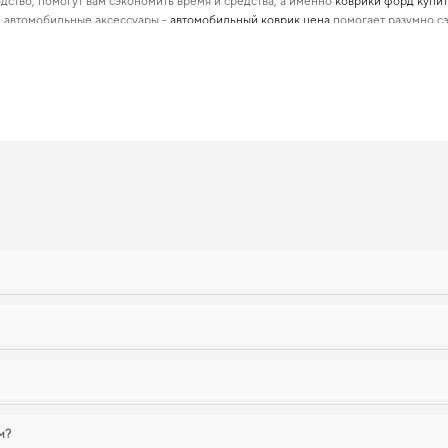
дство, помогут вам сэкономить время и средства, а именно
коврики форд купит
е автомобильные аксессуары -
автомобильный коврик цена
помогает разумно сэ
й наших решений состоит в специализации по маркам авто, что позволит макс
ы. Сделайте поездки более удобными,
аксессуар в машину
подарят вам уверенн
olla, 2018 — лучший выбор по цене 
ечивают ваш автомобиль дополнительной защитой,
ева коврики с подпятником
п
ь,
купить коврик в багажник для peugeot 307
стоит уже сейчас. Для владельцев,
узками. Рады быть полезными в заботе о вашем автомобиле и предлагать реше
ы
м?