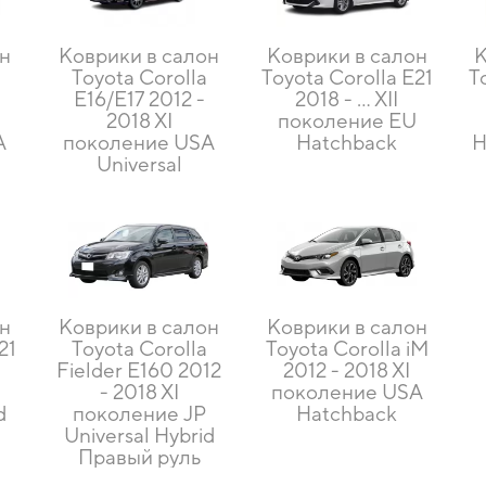
он
Коврики в салон
Коврики в салон
К
Toyota Corolla
Toyota Corolla E21
T
E16/E17 2012 -
2018 - … XII
2018 XI
поколение EU
A
поколение USA
Hatchback
H
Universal
он
Коврики в салон
Коврики в салон
21
Toyota Corolla
Toyota Corolla iM
Fielder E160 2012
2012 - 2018 XI
U
- 2018 XI
поколение USA
d
поколение JP
Hatchback
Universal Hybrid
Правый руль