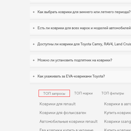
+
Как выбрать коврики для зимнего или летнего периода?
+
Есть ли коврики для всех марок и моделей автомобилей
+
Доступны ли коврики для Toyota Camry, RAV4, Land Crui
+
Можно ли установить подпятник на коврики?
+
Как ухаживать за EVA-ковриками Toyota?
ТОП марки
ТОП фильтры
ТОП запросы
Коврики для renault
Коврики в авт
Коврики для фольксваген
Купить коврик
Автомобильные коврики renault
Коврики ssan
Ева коврики купить в украине
Купить коврик