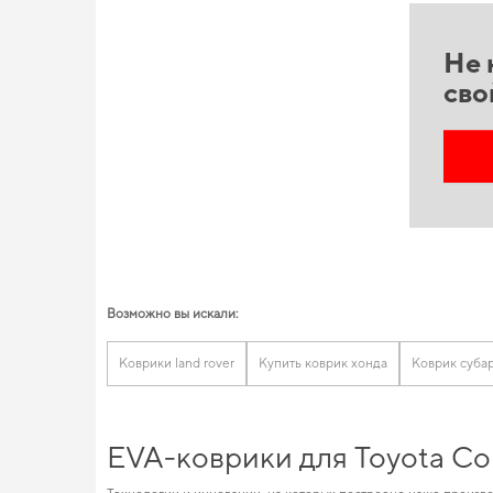
Не 
сво
Возможно вы искали:
Коврики land rover
Купить коврик хонда
Коврик суба
EVA-коврики для Toyota Cor