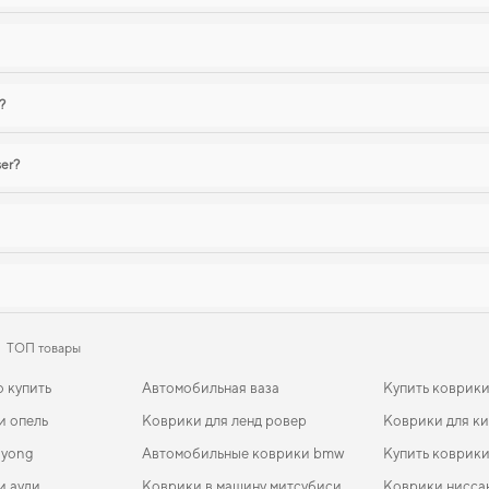
?
ser?
ТОП товары
о купить
Автомобильная ваза
Купить коврики
и опель
Коврики для ленд ровер
Коврики для к
gyong
Автомобильные коврики bmw
Купить коврики
и ауди
Коврики в машину митсубиси
Коврики нисса